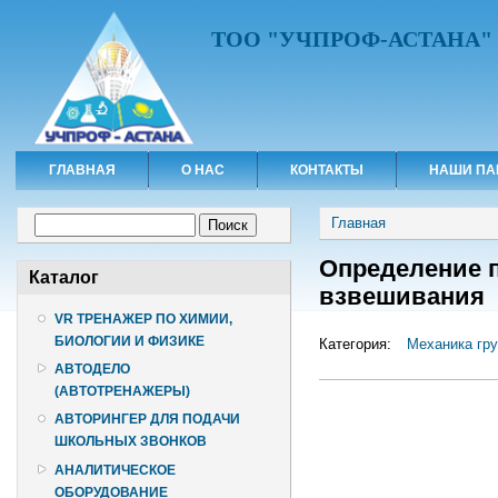
ТОО "УЧПРОФ-АСТАНА"
ГЛАВНАЯ
О НАС
КОНТАКТЫ
НАШИ ПА
Вы здесь
Форма поиска
Главная
Поиск
Определение 
Каталог
взвешивания
VR ТРЕНАЖЕР ПО ХИМИИ,
БИОЛОГИИ И ФИЗИКЕ
Категория:
Механика гру
АВТОДЕЛО
(АВТОТРЕНАЖЕРЫ)
АВТОРИНГЕР ДЛЯ ПОДАЧИ
ШКОЛЬНЫХ ЗВОНКОВ
АНАЛИТИЧЕСКОЕ
ОБОРУДОВАНИЕ