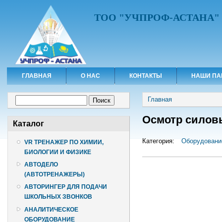
ТОО "УЧПРОФ-АСТАНА"
ГЛАВНАЯ
О НАС
КОНТАКТЫ
НАШИ ПА
Вы здесь
Форма поиска
Главная
Поиск
Осмотр силов
Каталог
Категория:
Оборудовани
VR ТРЕНАЖЕР ПО ХИМИИ,
БИОЛОГИИ И ФИЗИКЕ
АВТОДЕЛО
(АВТОТРЕНАЖЕРЫ)
АВТОРИНГЕР ДЛЯ ПОДАЧИ
ШКОЛЬНЫХ ЗВОНКОВ
АНАЛИТИЧЕСКОЕ
ОБОРУДОВАНИЕ