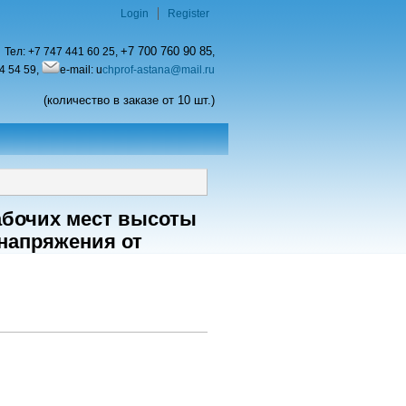
Login
Register
+7 700 760 90 85
Тел:
+7 747 441 60 25,
,
4 54 59,
e-mail: u
chprof-astana@mail.ru
(количество в заказе от 10 шт.)
абочих мест высоты
напряжения от