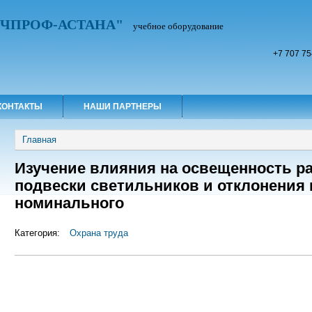
УЧПРОФ-АСТАНА"
учебное оборудование
+7 707 75
КОНТАКТЫ
НАШИ ПАРТНЕРЫ
Вы здесь
Главная
Изучение влияния на освещенность р
подвески светильников и отклонения 
номинального
Категория:
Охрана труда