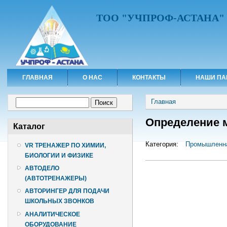
ТОО "УЧПРОФ-АСТАНА"
ГЛАВНАЯ
О НАС
КОНТАКТЫ
НАШИ ПА
Вы здесь
Форма поиска
Главная
Поиск
Определение 
Каталог
Категория:
Промышленна
VR ТРЕНАЖЕР ПО ХИМИИ,
БИОЛОГИИ И ФИЗИКЕ
АВТОДЕЛО
(АВТОТРЕНАЖЕРЫ)
АВТОРИНГЕР ДЛЯ ПОДАЧИ
ШКОЛЬНЫХ ЗВОНКОВ
АНАЛИТИЧЕСКОЕ
ОБОРУДОВАНИЕ