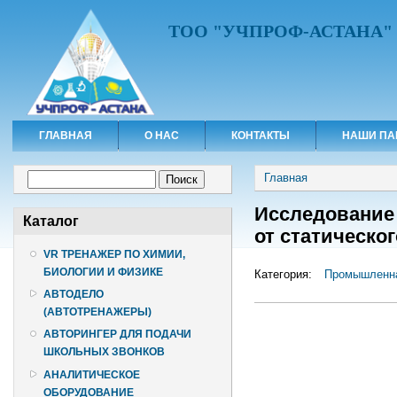
ТОО "УЧПРОФ-АСТАНА"
ГЛАВНАЯ
О НАС
КОНТАКТЫ
НАШИ ПА
Вы здесь
Форма поиска
Главная
Поиск
Исследование
Каталог
от статическо
VR ТРЕНАЖЕР ПО ХИМИИ,
БИОЛОГИИ И ФИЗИКЕ
Категория:
Промышленна
АВТОДЕЛО
(АВТОТРЕНАЖЕРЫ)
АВТОРИНГЕР ДЛЯ ПОДАЧИ
ШКОЛЬНЫХ ЗВОНКОВ
АНАЛИТИЧЕСКОЕ
ОБОРУДОВАНИЕ