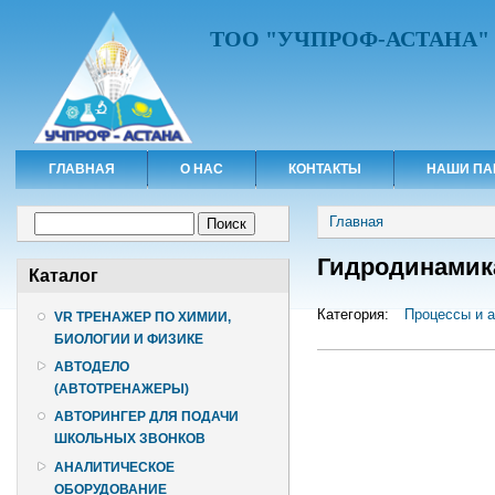
ТОО "УЧПРОФ-АСТАНА"
ГЛАВНАЯ
О НАС
КОНТАКТЫ
НАШИ ПА
Вы здесь
Форма поиска
Главная
Поиск
Гидродинамик
Каталог
Категория:
Процессы и а
VR ТРЕНАЖЕР ПО ХИМИИ,
БИОЛОГИИ И ФИЗИКЕ
АВТОДЕЛО
(АВТОТРЕНАЖЕРЫ)
АВТОРИНГЕР ДЛЯ ПОДАЧИ
ШКОЛЬНЫХ ЗВОНКОВ
АНАЛИТИЧЕСКОЕ
ОБОРУДОВАНИЕ