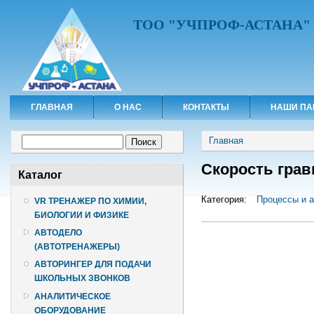
ТОО "УЧПРОФ-АСТАНА"
ГЛАВНАЯ
О НАС
КОНТАКТЫ
НАШИ ПА
Вы здесь
Форма поиска
Главная
Поиск
Скорость грав
Каталог
Категория:
Процессы и а
VR ТРЕНАЖЕР ПО ХИМИИ,
БИОЛОГИИ И ФИЗИКЕ
АВТОДЕЛО
(АВТОТРЕНАЖЕРЫ)
АВТОРИНГЕР ДЛЯ ПОДАЧИ
ШКОЛЬНЫХ ЗВОНКОВ
АНАЛИТИЧЕСКОЕ
ОБОРУДОВАНИЕ