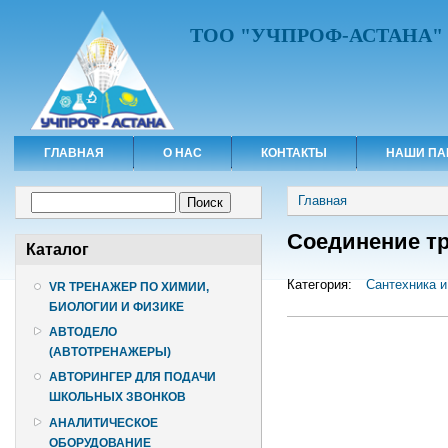
ТОО "УЧПРОФ-АСТАНА"
ГЛАВНАЯ
О НАС
КОНТАКТЫ
НАШИ ПА
Вы здесь
Форма поиска
Главная
Поиск
Соединение т
Каталог
Категория:
Сантехника и
VR ТРЕНАЖЕР ПО ХИМИИ,
БИОЛОГИИ И ФИЗИКЕ
АВТОДЕЛО
(АВТОТРЕНАЖЕРЫ)
АВТОРИНГЕР ДЛЯ ПОДАЧИ
ШКОЛЬНЫХ ЗВОНКОВ
АНАЛИТИЧЕСКОЕ
ОБОРУДОВАНИЕ