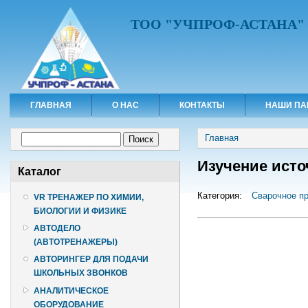
ТОО "УЧПРОФ-АСТАНА"
ГЛАВНАЯ
О НАС
КОНТАКТЫ
НАШИ ПА
Вы здесь
Форма поиска
Главная
Поиск
Изучение исто
Каталог
Категория:
Сварочное п
VR ТРЕНАЖЕР ПО ХИМИИ,
БИОЛОГИИ И ФИЗИКЕ
АВТОДЕЛО
(АВТОТРЕНАЖЕРЫ)
АВТОРИНГЕР ДЛЯ ПОДАЧИ
ШКОЛЬНЫХ ЗВОНКОВ
АНАЛИТИЧЕСКОЕ
ОБОРУДОВАНИЕ