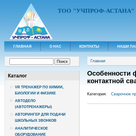
ТОО "УЧПРОФ-АСТАНА"
ГЛАВНАЯ
О НАС
КОНТАКТЫ
НАШИ ПА
Вы здесь
Форма поиска
Главная
Поиск
Особенности ф
Каталог
контактной св
VR ТРЕНАЖЕР ПО ХИМИИ,
БИОЛОГИИ И ФИЗИКЕ
Категория:
Сварочное п
АВТОДЕЛО
(АВТОТРЕНАЖЕРЫ)
АВТОРИНГЕР ДЛЯ ПОДАЧИ
ШКОЛЬНЫХ ЗВОНКОВ
АНАЛИТИЧЕСКОЕ
ОБОРУДОВАНИЕ