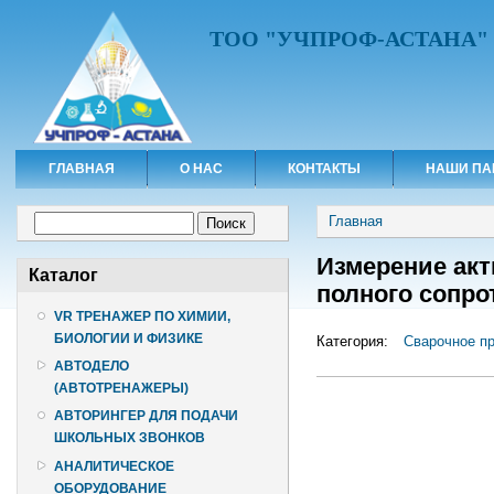
ТОО "УЧПРОФ-АСТАНА"
ГЛАВНАЯ
О НАС
КОНТАКТЫ
НАШИ ПА
Вы здесь
Форма поиска
Главная
Поиск
Измерение ак
Каталог
полного сопр
VR ТРЕНАЖЕР ПО ХИМИИ,
БИОЛОГИИ И ФИЗИКЕ
Категория:
Сварочное п
АВТОДЕЛО
(АВТОТРЕНАЖЕРЫ)
АВТОРИНГЕР ДЛЯ ПОДАЧИ
ШКОЛЬНЫХ ЗВОНКОВ
АНАЛИТИЧЕСКОЕ
ОБОРУДОВАНИЕ