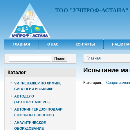
ТОО "УЧПРОФ-АСТАНА"
ГЛАВНАЯ
О НАС
КОНТАКТЫ
НАШИ ПА
Вы здесь
Форма поиска
Главная
Поиск
Испытание мат
Каталог
Категория:
Сопротивлен
VR ТРЕНАЖЕР ПО ХИМИИ,
БИОЛОГИИ И ФИЗИКЕ
АВТОДЕЛО
(АВТОТРЕНАЖЕРЫ)
АВТОРИНГЕР ДЛЯ ПОДАЧИ
ШКОЛЬНЫХ ЗВОНКОВ
АНАЛИТИЧЕСКОЕ
ОБОРУДОВАНИЕ