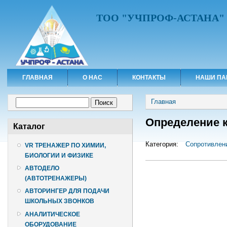
ТОО "УЧПРОФ-АСТАНА"
ГЛАВНАЯ
О НАС
КОНТАКТЫ
НАШИ ПА
Вы здесь
Форма поиска
Главная
Поиск
Определение к
Каталог
Категория:
Сопротивлен
VR ТРЕНАЖЕР ПО ХИМИИ,
БИОЛОГИИ И ФИЗИКЕ
АВТОДЕЛО
(АВТОТРЕНАЖЕРЫ)
АВТОРИНГЕР ДЛЯ ПОДАЧИ
ШКОЛЬНЫХ ЗВОНКОВ
АНАЛИТИЧЕСКОЕ
ОБОРУДОВАНИЕ