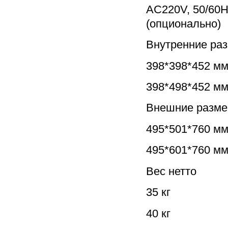
AC220V, 50/60H
(опционально)
Внутренние ра
398*398*452 м
398*498*452 м
Внешние разме
495*501*760 м
495*601*760 м
Вес нетто
35 кг
40 кг