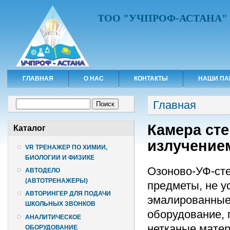
ТОО "УЧПРОФ-АСТАНА"
ГЛАВНАЯ
О НАС
КОНТАКТЫ
НАШИ ПА
Вы здесь
Форма поиска
Главная
Поиск
Камера сте
Каталог
излучение
VR ТРЕНАЖЕР ПО ХИМИИ,
БИОЛОГИИ И ФИЗИКЕ
Озоново-УФ-ст
АВТОДЕЛО
(АВТОТРЕНАЖЕРЫ)
предметы, не у
АВТОРИНГЕР ДЛЯ ПОДАЧИ
эмалированные 
ШКОЛЬНЫХ ЗВОНКОВ
оборудование, 
АНАЛИТИЧЕСКОЕ
нетканые матер
ОБОРУДОВАНИЕ