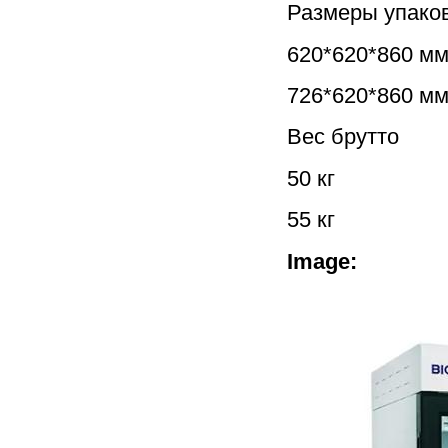
Размеры упаков
620*620*860 м
726*620*860 м
Вес брутто
50 кг
55 кг
Image: