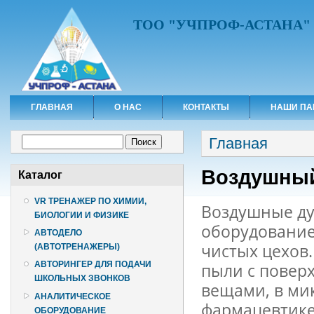
ТОО "УЧПРОФ-АСТАНА"
ГЛАВНАЯ
О НАС
КОНТАКТЫ
НАШИ ПА
Вы здесь
Форма поиска
Главная
Поиск
Воздушны
Каталог
VR ТРЕНАЖЕР ПО ХИМИИ,
Воздушные ду
БИОЛОГИИ И ФИЗИКЕ
оборудование
АВТОДЕЛО
чистых цехов
(АВТОТРЕНАЖЕРЫ)
АВТОРИНГЕР ДЛЯ ПОДАЧИ
пыли с повер
ШКОЛЬНЫХ ЗВОНКОВ
вещами, в ми
АНАЛИТИЧЕСКОЕ
фармацевтике
ОБОРУДОВАНИЕ