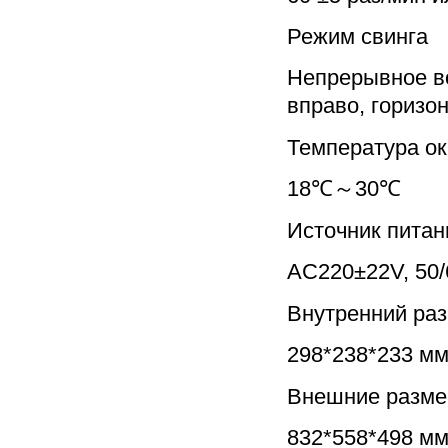
Режим свинга
Непрерывное во
вправо, горизо
Температура о
18℃～30℃
Источник питан
AC220±22V, 50/
Внутренний ра
298*238*233 м
Внешние разм
832*558*498 м