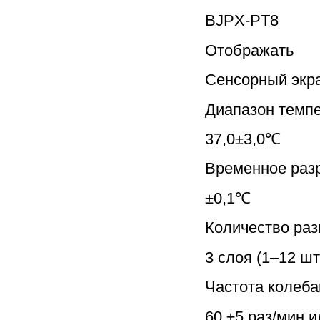
BJPX-PT8
Отображать
Сенсорный экр
Диапазон темп
37,0±3,0℃
Временное раз
±0,1℃
Количество ра
3 слоя (1–12 шт
Частота колеба
60 ±5 раз/мин 