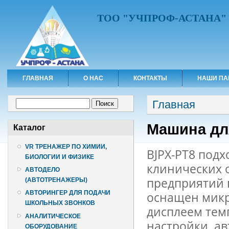
ТОО "УЧПРОФ-АСТАНА"
ГЛАВНАЯ
О НАС
КОНТАКТЫ
НАШИ ПА
Вы здесь
Форма поиска
Главная
Поиск
Машина дл
Каталог
VR ТРЕНАЖЕР ПО ХИМИИ,
BJPX-PT8 подх
БИОЛОГИИ И ФИЗИКЕ
клинических 
АВТОДЕЛО
предприятий 
(АВТОТРЕНАЖЕРЫ)
АВТОРИНГЕР ДЛЯ ПОДАЧИ
оснащен мик
ШКОЛЬНЫХ ЗВОНКОВ
дисплеем тем
АНАЛИТИЧЕСКОЕ
настройки, а
ОБОРУДОВАНИЕ