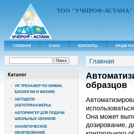
ТОО "УЧПРОФ-АСТАНА"
ГЛАВНАЯ
О НАС
КОНТАКТЫ
НАШИ ПА
Вы здесь
Форма поиска
Главная
Поиск
Автоматиз
Каталог
образцов
VR ТРЕНАЖЕР ПО ХИМИИ,
БИОЛОГИИ И ФИЗИКЕ
Автоматизиров
АВТОДЕЛО
(АВТОТРЕНАЖЕРЫ)
использоваться
АВТОРИНГЕР ДЛЯ ПОДАЧИ
Она может выпо
ШКОЛЬНЫХ ЗВОНКОВ
дозирование, д
АНАЛИТИЧЕСКОЕ
контрольного о
ОБОРУДОВАНИЕ