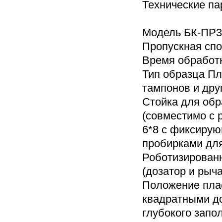
Технические па
Модель БК-ПР3
Пропускная спо
Время обработк
Тип образца Пл
тампонов и дру
Стойка для обр
(совместимо с 
6*8 с фиксирую
пробирками для
Роботизированн
(дозатор и рыч
Положение плас
квадратными до
глубокого запо