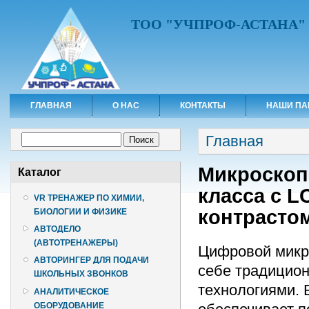
ТОО "УЧПРОФ-АСТАНА"
ГЛАВНАЯ
О НАС
КОНТАКТЫ
НАШИ ПА
Вы здесь
Форма поиска
Главная
Поиск
Микроскоп
Каталог
класса с 
VR ТРЕНАЖЕР ПО ХИМИИ,
контрасто
БИОЛОГИИ И ФИЗИКЕ
АВТОДЕЛО
(АВТОТРЕНАЖЕРЫ)
Цифровой микро
АВТОРИНГЕР ДЛЯ ПОДАЧИ
себе традицио
ШКОЛЬНЫХ ЗВОНКОВ
технологиями. 
АНАЛИТИЧЕСКОЕ
ОБОРУДОВАНИЕ