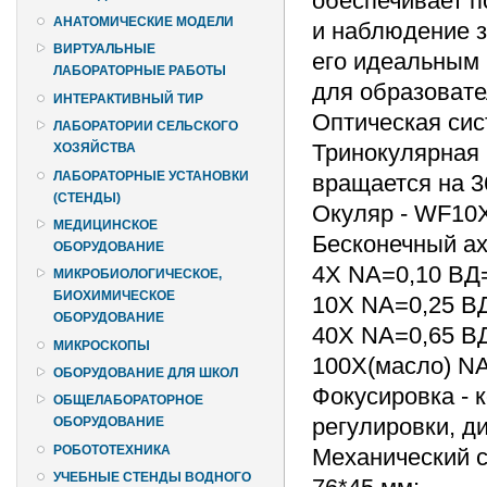
обеспечивает 
АНАТОМИЧЕСКИЕ МОДЕЛИ
и наблюдение з
ВИРТУАЛЬНЫЕ
его идеальным 
ЛАБОРАТОРНЫЕ РАБОТЫ
для образовате
ИНТЕРАКТИВНЫЙ ТИР
Оптическая сис
ЛАБОРАТОРИИ СЕЛЬСКОГО
Тринокулярная 
ХОЗЯЙСТВА
ЛАБОРАТОРНЫЕ УСТАНОВКИ
вращается на 3
(СТЕНДЫ)
Окуляр - WF10X
МЕДИЦИНСКОЕ
Бесконечный ах
ОБОРУДОВАНИЕ
4X NA=0,10 ВД
МИКРОБИОЛОГИЧЕСКОЕ,
БИОХИМИЧЕСКОЕ
10X NA=0,25 В
ОБОРУДОВАНИЕ
40X NA=0,65 В
МИКРОСКОПЫ
100X(масло) NA
ОБОРУДОВАНИЕ ДЛЯ ШКОЛ
Фокусировка - 
ОБЩЕЛАБОРАТОРНОЕ
регулировки, д
ОБОРУДОВАНИЕ
РОБОТОТЕХНИКА
Механический с
УЧЕБНЫЕ СТЕНДЫ ВОДНОГО