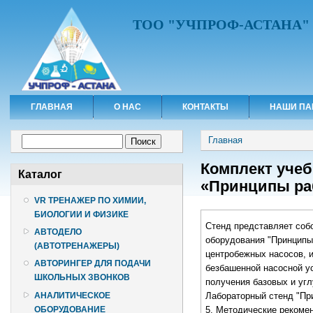
ТОО "УЧПРОФ-АСТАНА"
ГЛАВНАЯ
О НАС
КОНТАКТЫ
НАШИ ПА
Вы здесь
Форма поиска
Главная
Поиск
Комплект учеб
Каталог
«Принципы ра
VR ТРЕНАЖЕР ПО ХИМИИ,
БИОЛОГИИ И ФИЗИКЕ
Стенд представляет соб
АВТОДЕЛО
оборудования "Принципы
(АВТОТРЕНАЖЕРЫ)
центробежных насосов, 
АВТОРИНГЕР ДЛЯ ПОДАЧИ
безбашенной насосной у
ШКОЛЬНЫХ ЗВОНКОВ
получения базовых и угл
АНАЛИТИЧЕСКОЕ
Лабораторный стенд "При
ОБОРУДОВАНИЕ
5. Методические рекоме