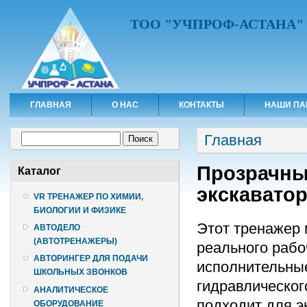
ТОО "УЧПРОФ-АСТАНА"
ГЛАВНАЯ
О НАС
КОНТАКТЫ
НАШИ ПА
Вы здесь
Форма поиска
Главная
Поиск
Прозрачны
Каталог
экскавато
VR ТРЕНАЖЕР ПО ХИМИИ,
БИОЛОГИИ И ФИЗИКЕ
Этот тренажер 
АВТОДЕЛО
(АВТОТРЕНАЖЕРЫ)
реального рабо
АВТОРИНГЕР ДЛЯ ПОДАЧИ
исполнительные
ШКОЛЬНЫХ ЗВОНКОВ
гидравлическог
АНАЛИТИЧЕСКОЕ
подходит для э
ОБОРУДОВАНИЕ