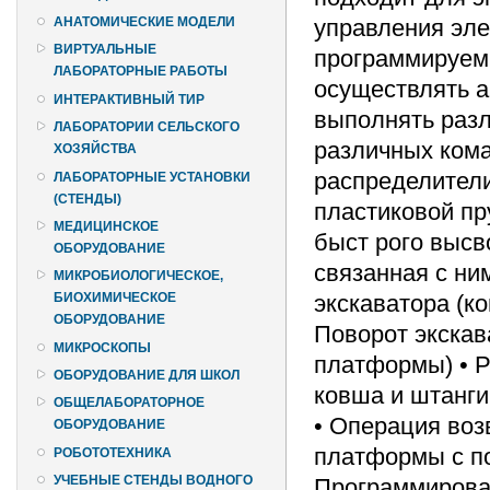
управления эле
АНАТОМИЧЕСКИЕ МОДЕЛИ
ВИРТУАЛЬНЫЕ
программируемы
ЛАБОРАТОРНЫЕ РАБОТЫ
осуществлять а
ИНТЕРАКТИВНЫЙ ТИР
выполнять раз
ЛАБОРАТОРИИ СЕЛЬСКОГО
различных кома
ХОЗЯЙСТВА
распределители
ЛАБОРАТОРНЫЕ УСТАНОВКИ
(СТЕНДЫ)
пластиковой пр
МЕДИЦИНСКОЕ
быст рого высв
ОБОРУДОВАНИЕ
связанная с ни
МИКРОБИОЛОГИЧЕСКОЕ,
экскаватора (к
БИОХИМИЧЕСКОЕ
ОБОРУДОВАНИЕ
Поворот экскав
МИКРОСКОПЫ
платформы) • Р
ОБОРУДОВАНИЕ ДЛЯ ШКОЛ
ковша и штанги
ОБЩЕЛАБОРАТОРНОЕ
• Операция воз
ОБОРУДОВАНИЕ
платформы с по
РОБОТОТЕХНИКА
УЧЕБНЫЕ СТЕНДЫ ВОДНОГО
Программирован