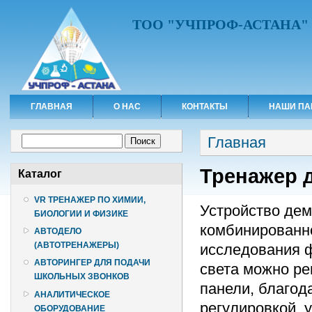
ТОО "УЧПРОФ-АСТАНА"
ГЛАВНАЯ
О НАС
КОНТАКТЫ
НАШИ ПА
Вы здесь
Форма поиска
Главная
Поиск
Тренажер 
Каталог
VR ТРЕНАЖЕР ПО ХИМИИ,
Устройство дем
БИОЛОГИИ И ФИЗИКЕ
комбинированно
АВТОДЕЛО
(АВТОТРЕНАЖЕРЫ)
исследования ф
АВТОРИНГЕР ДЛЯ ПОДАЧИ
света можно ре
ШКОЛЬНЫХ ЗВОНКОВ
панели, благод
АНАЛИТИЧЕСКОЕ
регулировкой, 
ОБОРУДОВАНИЕ