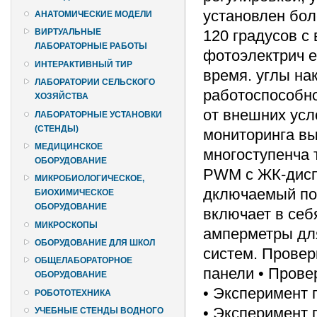
установлен бол
АНАТОМИЧЕСКИЕ МОДЕЛИ
120 градусов с
ВИРТУАЛЬНЫЕ
ЛАБОРАТОРНЫЕ РАБОТЫ
фотоэлектрич е
ИНТЕРАКТИВНЫЙ ТИР
время. углы на
ЛАБОРАТОРИИ СЕЛЬСКОГО
работоспособно
ХОЗЯЙСТВА
от внешних усл
ЛАБОРАТОРНЫЕ УСТАНОВКИ
(СТЕНДЫ)
мониторинга вы
МЕДИЦИНСКОЕ
многоступенча 
ОБОРУДОВАНИЕ
PWM с ЖК-дисп
МИКРОБИОЛОГИЧЕСКОЕ,
дключаемый по
БИОХИМИЧЕСКОЕ
ОБОРУДОВАНИЕ
включает в себ
МИКРОСКОПЫ
амперметры для
ОБОРУДОВАНИЕ ДЛЯ ШКОЛ
систем. Провер
ОБЩЕЛАБОРАТОРНОЕ
панели • Прове
ОБОРУДОВАНИЕ
• Эксперимент 
РОБОТОТЕХНИКА
• Эксперимент
УЧЕБНЫЕ СТЕНДЫ ВОДНОГО