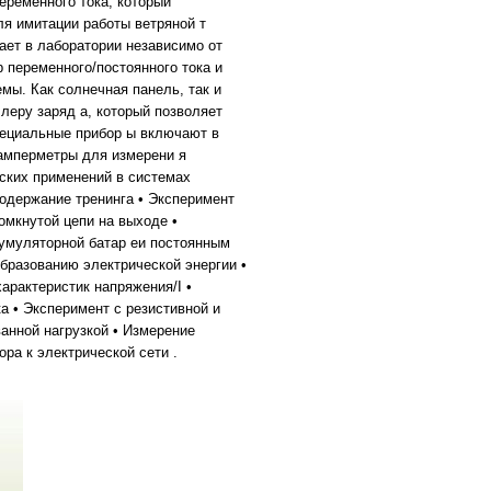
еременного тока, который
ля имитации работы ветряной т
ает в лаборатории независимо от
 переменного/постоянного тока и
мы. Как солнечная панель, так и
еру заряд а, который позволяет
пециальные прибор ы включают в
 амперметры для измерени я
ских применений в системах
одержание тренинга • Эксперимент
омкнутой цепи на выходе •
кумуляторной батар еи постоянным
образованию электрической энергии •
арактеристик напряжения/I •
ка • Эксперимент с резистивной и
ванной нагрузкой • Измерение
ора к электрической сети .