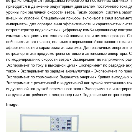
ветра используется трехфазный генератор на постоянных магнитах п
приводится в движение редукторным двигателем постоянного тока д
урбины при различной скорости ветра. Таким образом, система работ
внешн их условий. Специальные приборы включают в себя вольтметр
амперметры для определ ения эффективности и характеристик систе
ветрогенератор подключены к цифровому комбинированному контролл
измерять мощность как солнечной панели, так и ветрогенератора. С
себя счетчик ватт-часов, вольтметр переменного/постоянного тока и
эффективности и характеристик системы. Для различных энергетиче
ветроэнергетики предусмотрены сетевые и автономные инверторы. С
по моделированию скорости ветра • Эксперимент по напряжению раз
Эксперимент по току в выходной цепи • Эксперимент по разрядке ак
током • Эксперимент по зарядке аккумулятора • Эксперимент по пре
Эксперимент по торможению Выработка энергии • Кривая выходных х
Эксперимент с резистивной и индуктивной наг рузкой постоянного то
индуктивной наг рузкой переменного тока • Эксперимент с интегриро
нагрузки и потребления электроэнер гии • Подключение ветрогенерат
Image: