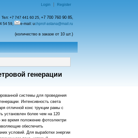
Login
Register
+7 700 760 90 85
Тел:
+7 747 441 60 25,
,
4 54 59,
e-mail: u
chprof-astana@mail.ru
(количество в заказе от 10 шт.)
етровой генерации
ированной системы для проведения
генерации. Интенсивность света
ря отличной конс трукции рамы с
ть установлен более чем на 120
 то же время положение фотоэлектри
озволяющие обеспечить
шних условий. Для выработки энергии