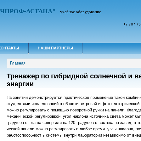
УЧПРОФ-АСТАНА"
учебное оборудование
+7 707 75
КОНТАКТЫ
НАШИ ПАРТНЕРЫ
Вы здесь
Главная
Тренажер по гибридной солнечной и в
энергии
На занятии демонстрируется практическое применение такой комбин
студ ентами исследований в области ветровой и фотоэлектрической 
можно регулировать с помощью поворотной ручки на панели, благода
механической регулировкой, угол наклона источника света может бы
градусов с юга на север или на 120 градусов с востока на запад, в
ческой панели можно регулировать в любое время. углы наклона, п
работоспособност ь системы внутри лаборатории независимо от вне