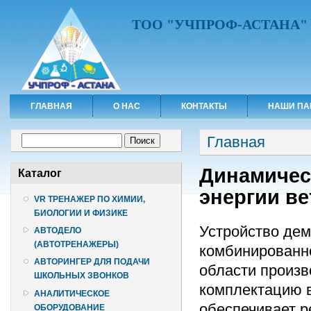
ТОО "УЧПРОФ-АСТАНА"
ГЛАВНАЯ
О НАС
КОНТАКТЫ
НАШИ ПА
Вы здесь
Форма поиска
Главная
Поиск
Динамичес
Каталог
энергии в
VR ТРЕНАЖЕР ПО ХИМИИ,
БИОЛОГИИ И ФИЗИКЕ
Устройство дем
АВТОДЕЛО
(АВТОТРЕНАЖЕРЫ)
комбинированно
АВТОРИНГЕР ДЛЯ ПОДАЧИ
области произв
ШКОЛЬНЫХ ЗВОНКОВ
комплектацию в
АНАЛИТИЧЕСКОЕ
обеспечивает р
ОБОРУДОВАНИЕ