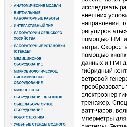
исследовать ра
АНАТОМИЧЕСКИЕ МОДЕЛИ
ВИРТУАЛЬНЫЕ
внешних услови
ЛАБОРАТОРНЫЕ РАБОТЫ
направления, т
ИНТЕРАКТИВНЫЙ ТИР
регулиров атьс
ЛАБОРАТОРИИ СЕЛЬСКОГО
помощью HMI и 
ХОЗЯЙСТВА
ветра. Скорост
ЛАБОРАТОРНЫЕ УСТАНОВКИ
(СТЕНДЫ)
помощью кнопки
МЕДИЦИНСКОЕ
данных и HMI д
ОБОРУДОВАНИЕ
гибридный конт
МИКРОБИОЛОГИЧЕСКОЕ,
ветровой генер
БИОХИМИЧЕСКОЕ
ОБОРУДОВАНИЕ
преобразовать 
МИКРОСКОПЫ
электроэнер ги
ОБОРУДОВАНИЕ ДЛЯ ШКОЛ
тренажер. Спец
ОБЩЕЛАБОРАТОРНОЕ
ватт-часов, вол
ОБОРУДОВАНИЕ
мперметры для 
РОБОТОТЕХНИКА
УЧЕБНЫЕ СТЕНДЫ ВОДНОГО
системы. Экспе