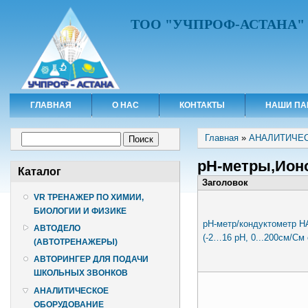
ТОО "УЧПРОФ-АСТАНА"
ГЛАВНАЯ
О НАС
КОНТАКТЫ
НАШИ ПА
Вы здесь
Форма поиска
Главная
»
АНАЛИТИЧЕ
Поиск
pH-метры,Ион
Каталог
Заголовок
VR ТРЕНАЖЕР ПО ХИМИИ,
БИОЛОГИИ И ФИЗИКЕ
pH-метр/кондуктометр H
АВТОДЕЛО
(-2…16 pH, 0...200см/См
(АВТОТРЕНАЖЕРЫ)
АВТОРИНГЕР ДЛЯ ПОДАЧИ
ШКОЛЬНЫХ ЗВОНКОВ
АНАЛИТИЧЕСКОЕ
ОБОРУДОВАНИЕ