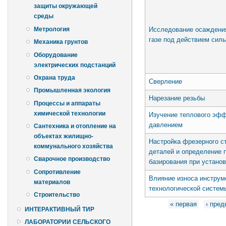
защиты окружающей
среды
Исследование осаждения
Метрология
газе под действием сил
Механика грунтов
Оборудование
электрических подстанций
Охрана труда
Сверление
Промышленная экология
Нарезание резьбы
Процессы и аппараты
химической технологии
Изучение теплового эфф
давлением
Сантехника и отопление на
объектах жилищно-
Настройка фрезерного ст
коммунального хозяйства
деталей и определение 
Сварочное производство
базирования при установ
Сопротивление
Влияние износа инструм
материалов
технологической систем
Строительство
Страницы
« первая
‹ пре
ИНТЕРАКТИВНЫЙ ТИР
ЛАБОРАТОРИИ СЕЛЬСКОГО