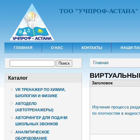
ТОО "УЧПРОФ-АСТАНА"
ГЛАВНАЯ
О НАС
КОНТАКТЫ
НАШИ ПА
Вы здесь
Форма поиска
Главная
Поиск
ВИРТУАЛЬНЫ
Каталог
Заголовок
VR ТРЕНАЖЕР ПО ХИМИИ,
БИОЛОГИИ И ФИЗИКЕ
АВТОДЕЛО
Изучение процесса разд
(АВТОТРЕНАЖЕРЫ)
по плотностям в жидкос
АВТОРИНГЕР ДЛЯ ПОДАЧИ
ШКОЛЬНЫХ ЗВОНКОВ
АНАЛИТИЧЕСКОЕ
ОБОРУДОВАНИЕ