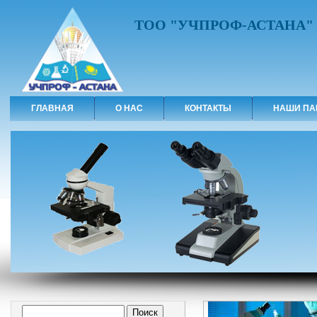
ТОО "УЧПРОФ-АСТАНА"
ГЛАВНАЯ
О НАС
КОНТАКТЫ
НАШИ ПА
Форма поиска
Поиск