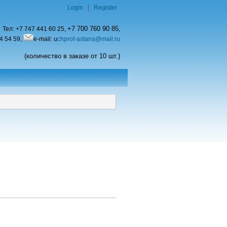
Login
Register
+7 700 760 90 85
Тел:
+7 747 441 60 25,
,
4 54 59,
e-mail: u
chprof-astana@mail.ru
(количество в заказе от 10 шт.)