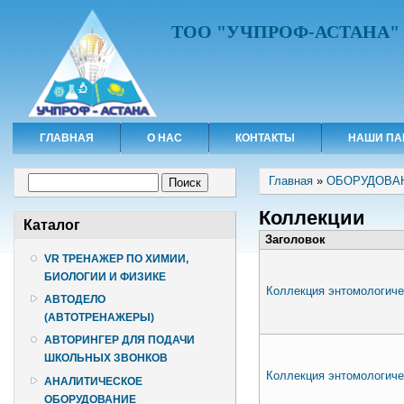
ТОО "УЧПРОФ-АСТАНА"
ГЛАВНАЯ
О НАС
КОНТАКТЫ
НАШИ ПА
Вы здесь
Форма поиска
Главная
»
ОБОРУДОВА
Поиск
Коллекции
Каталог
Заголовок
VR ТРЕНАЖЕР ПО ХИМИИ,
БИОЛОГИИ И ФИЗИКЕ
Коллекция энтомологиче
АВТОДЕЛО
(АВТОТРЕНАЖЕРЫ)
АВТОРИНГЕР ДЛЯ ПОДАЧИ
ШКОЛЬНЫХ ЗВОНКОВ
Коллекция энтомологиче
АНАЛИТИЧЕСКОЕ
ОБОРУДОВАНИЕ