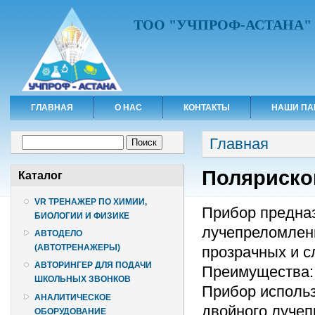
ТОО "УЧПРОФ-АСТАНА"
ГЛАВНАЯ
О НАС
КОНТАКТЫ
НАШИ ПА
Вы здесь
Форма поиска
Главная
Поиск
Поляриско
Каталог
VR ТРЕНАЖЕР ПО ХИМИИ,
Прибор предна
БИОЛОГИИ И ФИЗИКЕ
лучепреломлени
АВТОДЕЛО
(АВТОТРЕНАЖЕРЫ)
прозрачных и 
АВТОРИНГЕР ДЛЯ ПОДАЧИ
Преимущества:
ШКОЛЬНЫХ ЗВОНКОВ
Прибор использ
АНАЛИТИЧЕСКОЕ
двойного луче
ОБОРУДОВАНИЕ