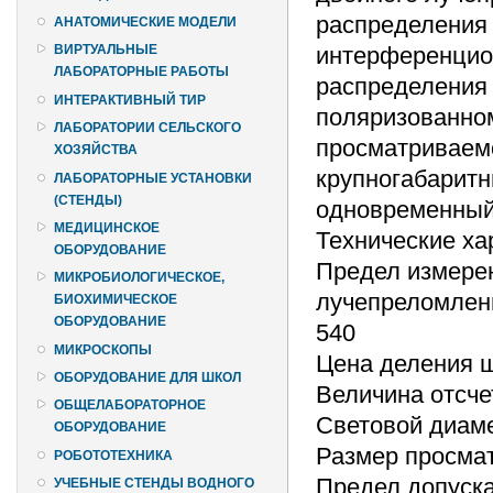
распределения 
АНАТОМИЧЕСКИЕ МОДЕЛИ
интерференцион
ВИРТУАЛЬНЫЕ
ЛАБОРАТОРНЫЕ РАБОТЫ
распределения 
ИНТЕРАКТИВНЫЙ ТИР
поляризованном
ЛАБОРАТОРИИ СЕЛЬСКОГО
просматриваемо
ХОЗЯЙСТВА
крупногабаритн
ЛАБОРАТОРНЫЕ УСТАНОВКИ
(СТЕНДЫ)
одновременный 
МЕДИЦИНСКОЕ
Технические ха
ОБОРУДОВАНИЕ
Предел измерен
МИКРОБИОЛОГИЧЕСКОЕ,
лучепреломлени
БИОХИМИЧЕСКОЕ
ОБОРУДОВАНИЕ
540
МИКРОСКОПЫ
Цена деления ш
ОБОРУДОВАНИЕ ДЛЯ ШКОЛ
Величина отсче
ОБЩЕЛАБОРАТОРНОЕ
Световой диаме
ОБОРУДОВАНИЕ
Размер просмат
РОБОТОТЕХНИКА
Предел допуска
УЧЕБНЫЕ СТЕНДЫ ВОДНОГО