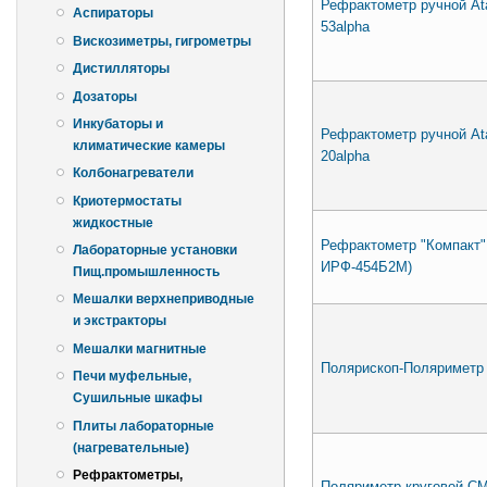
Рефрактометр ручной Ata
Аспираторы
53alpha
Вискозиметры, гигрометры
Дистилляторы
Дозаторы
Инкубаторы и
Рефрактометр ручной Ata
климатические камеры
20alpha
Колбонагреватели
Криотермостаты
жидкостные
Рефрактометр "Компакт"
Лабораторные установки
ИРФ-454Б2М)
Пищ.промышленность
Мешалки верхнеприводные
и экстракторы
Мешалки магнитные
Полярископ-Поляриметр
Печи муфельные,
Сушильные шкафы
Плиты лабораторные
(нагревательные)
Рефрактометры,
Поляриметр круговой СМ