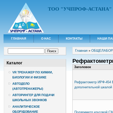
ТОО "УЧПРОФ-АСТАНА"
ГЛАВНАЯ
О НАС
КОНТАКТЫ
НАШИ ПА
Вы здесь
Форма поиска
Главная
»
ОБЩЕЛАБОР
Поиск
Рефрактометр
Каталог
Заголовок
VR ТРЕНАЖЕР ПО ХИМИИ,
БИОЛОГИИ И ФИЗИКЕ
Рефрактометр ИРФ-454 Б
АВТОДЕЛО
дополнительной шкалой
(АВТОТРЕНАЖЕРЫ)
АВТОРИНГЕР ДЛЯ ПОДАЧИ
ШКОЛЬНЫХ ЗВОНКОВ
АНАЛИТИЧЕСКОЕ
ОБОРУДОВАНИЕ
Поляриметр круговой СМ