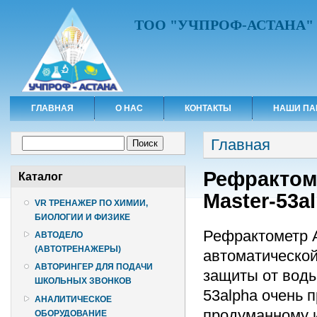
ТОО "УЧПРОФ-АСТАНА"
ГЛАВНАЯ
О НАС
КОНТАКТЫ
НАШИ ПА
Вы здесь
Форма поиска
Главная
Поиск
Рефрактом
Каталог
Master-53a
VR ТРЕНАЖЕР ПО ХИМИИ,
БИОЛОГИИ И ФИЗИКЕ
Рефрактометр A
АВТОДЕЛО
(АВТОТРЕНАЖЕРЫ)
автоматической
АВТОРИНГЕР ДЛЯ ПОДАЧИ
защиты от воды
ШКОЛЬНЫХ ЗВОНКОВ
53alpha очень п
АНАЛИТИЧЕСКОЕ
продуманному и
ОБОРУДОВАНИЕ