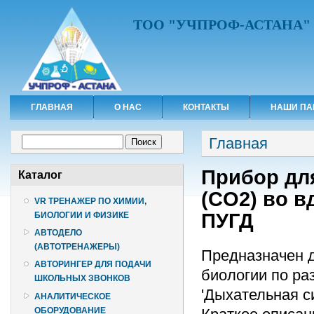
ТОО "УЧПРОФ-АСТАНА"
ГЛАВНАЯ
О НАС
КОНТАКТЫ
НАШИ ПА
Вы здесь
Форма поиска
Главная
Поиск
Прибор для
Каталог
(CO2) во 
VR ТРЕНАЖЕР ПО ХИМИИ,
ПУГД
БИОЛОГИИ И ФИЗИКЕ
АВТОДЕЛО
(АВТОТРЕНАЖЕРЫ)
Предназначен д
АВТОРИНГЕР ДЛЯ ПОДАЧИ
биологии по раз
ШКОЛЬНЫХ ЗВОНКОВ
'Дыхательная с
АНАЛИТИЧЕСКОЕ
ОБОРУДОВАНИЕ