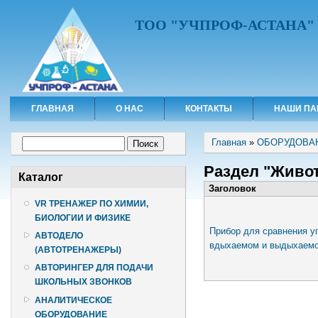
ТОО "УЧПРОФ-АСТАНА"
ГЛАВНАЯ
О НАС
КОНТАКТЫ
НАШИ ПА
Вы здесь
Форма поиска
Главная
»
ОБОРУДОВА
Поиск
Раздел "Живо
Каталог
Заголовок
VR ТРЕНАЖЕР ПО ХИМИИ,
БИОЛОГИИ И ФИЗИКЕ
Прибор для сравнения уг
АВТОДЕЛО
вдыхаемом и выдыхаемо
(АВТОТРЕНАЖЕРЫ)
АВТОРИНГЕР ДЛЯ ПОДАЧИ
ШКОЛЬНЫХ ЗВОНКОВ
АНАЛИТИЧЕСКОЕ
ОБОРУДОВАНИЕ