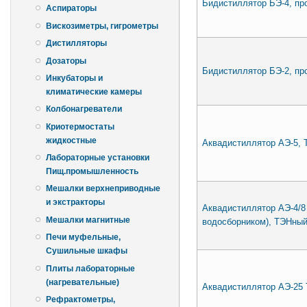
Бидистиллятор БЭ-4, пр
Аспираторы
Вискозиметры, гигрометры
Дистилляторы
Дозаторы
Бидистиллятор БЭ-2, про
Инкубаторы и
климатические камеры
Колбонагреватели
Криотермостаты
жидкостные
Аквадистиллятор АЭ-5, 
Лабораторные установки
Пищ.промышленность
Мешалки верхнеприводные
и экстракторы
Аквадистиллятор АЭ-4/8
Мешалки магнитные
водосборником), ТЭНный
Печи муфельные,
Сушильные шкафы
Плиты лабораторные
(нагревательные)
Аквадистиллятор АЭ-25 
Рефрактометры,