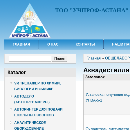
ТОО "УЧПРОФ-АСТАНА"
ГЛАВНАЯ
О НАС
КОНТАКТЫ
НАШИ ПА
Вы здесь
Форма поиска
Главная
»
ОБЩЕЛАБОР
Поиск
Аквадистилля
Каталог
Заголовок
VR ТРЕНАЖЕР ПО ХИМИИ,
БИОЛОГИИ И ФИЗИКЕ
Установка получения во
АВТОДЕЛО
УПВА-5-1
(АВТОТРЕНАЖЕРЫ)
АВТОРИНГЕР ДЛЯ ПОДАЧИ
ШКОЛЬНЫХ ЗВОНКОВ
АНАЛИТИЧЕСКОЕ
ОБОРУДОВАНИЕ
Охладитель дистиллята