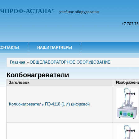
УЧПРОФ-АСТАНА"
учебное оборудование
+7 707 75
КОНТАКТЫ
НАШИ ПАРТНЕРЫ
Вы здесь
Главная
»
ОБЩЕЛАБОРАТОРНОЕ ОБОРУДОВАНИЕ
Колбонагреватели
Заголовок
Изображен
Колбонагреватель ПЭ-4110 (1 л) цифровой