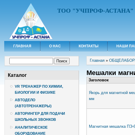
ТОО "УЧПРОФ-АСТАНА"
ГЛАВНАЯ
О НАС
КОНТАКТЫ
НАШИ ПА
Вы здесь
Форма поиска
Главная
»
ОБЩЕЛАБОР
Поиск
Мешалки магн
Каталог
Заголовок
VR ТРЕНАЖЕР ПО ХИМИИ,
Якорь для магнитной ме
БИОЛОГИИ И ФИЗИКЕ
мм
АВТОДЕЛО
(АВТОТРЕНАЖЕРЫ)
АВТОРИНГЕР ДЛЯ ПОДАЧИ
ШКОЛЬНЫХ ЗВОНКОВ
Магнитная мешалка ПЭ-6
АНАЛИТИЧЕСКОЕ
ОБОРУДОВАНИЕ