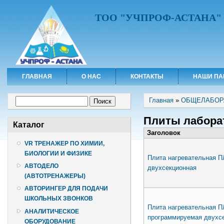
ТОО "УЧПРОФ-АСТАНА"
ГЛАВНАЯ
О НАС
КОНТАКТЫ
НАШИ ПА
Вы здесь
Форма поиска
Главная
»
ОБЩЕЛАБОР
Поиск
Плиты лабора
Каталог
Заголовок
VR ТРЕНАЖЕР ПО ХИМИИ,
БИОЛОГИИ И ФИЗИКЕ
Плита нагревательная П
АВТОДЕЛО
двухсекционная
(АВТОТРЕНАЖЕРЫ)
АВТОРИНГЕР ДЛЯ ПОДАЧИ
ШКОЛЬНЫХ ЗВОНКОВ
Плита нагревательная П
АНАЛИТИЧЕСКОЕ
программируемая двухс
ОБОРУДОВАНИЕ