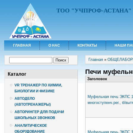
ТОО "УЧПРОФ-АСТАНА"
ГЛАВНАЯ
О НАС
КОНТАКТЫ
НАШИ ПА
Вы здесь
Форма поиска
Главная
»
ОБЩЕЛАБОР
Поиск
Печи муфель
Каталог
Заголовок
VR ТРЕНАЖЕР ПО ХИМИИ,
БИОЛОГИИ И ФИЗИКЕ
Муфельная печь ЭКПС 10
АВТОДЕЛО
многоступенч.рег., б/вытя
(АВТОТРЕНАЖЕРЫ)
АВТОРИНГЕР ДЛЯ ПОДАЧИ
ШКОЛЬНЫХ ЗВОНКОВ
АНАЛИТИЧЕСКОЕ
ОБОРУДОВАНИЕ
Муфельная печь ЭКПС 10 