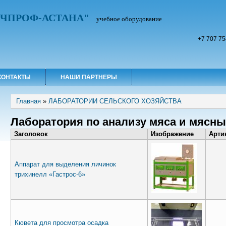
УЧПРОФ-АСТАНА"
учебное оборудование
+7 707 75
КОНТАКТЫ
НАШИ ПАРТНЕРЫ
Вы здесь
Главная
»
ЛАБОРАТОРИИ СЕЛЬСКОГО ХОЗЯЙСТВА
Лаборатория по анализу мяса и мясны
Заголовок
Изображение
Арти
Аппарат для выделения личинок
трихинелл «Гастрос-6»
Кювета для просмотра осадка