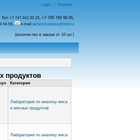
Login
Register
+7 700 760 90 85
Тел:
+7 747 441 60 25,
,
4 54 59,
e-mail: u
chprof-astana@mail.ru
(количество в заказе от 10 шт.)
х продуктов
кул
Категория
Лаборатория по анализу мяса
и мясных продуктов
Лаборатория по анализу мяса