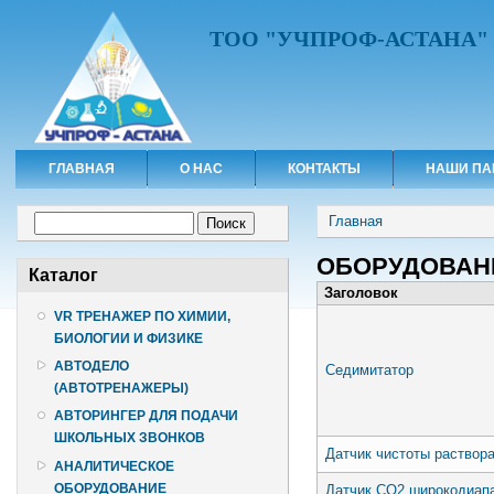
ТОО "УЧПРОФ-АСТАНА"
ГЛАВНАЯ
О НАС
КОНТАКТЫ
НАШИ ПА
Вы здесь
Форма поиска
Главная
Поиск
ОБОРУДОВАН
Каталог
Заголовок
VR ТРЕНАЖЕР ПО ХИМИИ,
БИОЛОГИИ И ФИЗИКЕ
АВТОДЕЛО
Седимитатор
(АВТОТРЕНАЖЕРЫ)
АВТОРИНГЕР ДЛЯ ПОДАЧИ
ШКОЛЬНЫХ ЗВОНКОВ
Датчик чистоты раствора
АНАЛИТИЧЕСКОЕ
ОБОРУДОВАНИЕ
Датчик СО2 широкодиапа