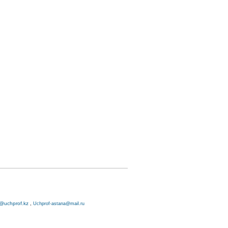
o@uchprof.kz
,
Uchprof-astana@mail.ru