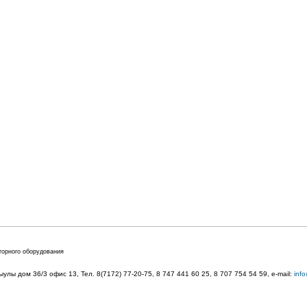
торного оборудования
лы дом 36/3 офис 13, Тел. 8(7172) 77-20-75, 8 747 441 60 25,
8 707 754 54 59
, e-mail:
inf