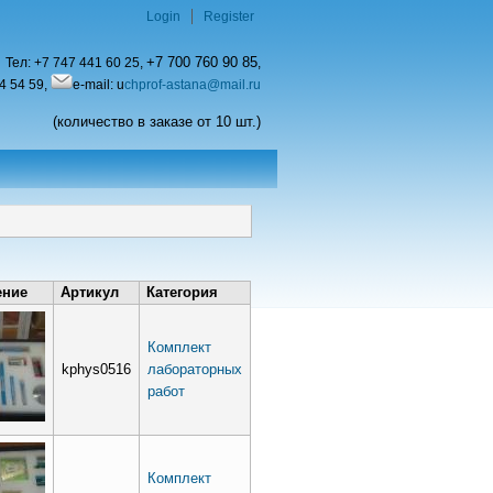
Login
Register
+7 700 760 90 85
Тел:
+7 747 441 60 25,
,
4 54 59,
e-mail: u
chprof-astana@mail.ru
(количество в заказе от 10 шт.)
ение
Артикул
Категория
Комплект
kphys0516
лабораторных
работ
Комплект