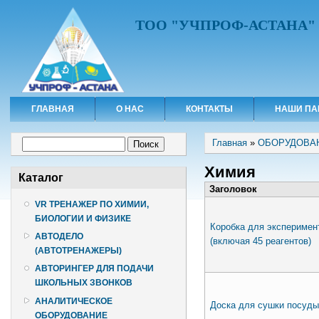
ТОО "УЧПРОФ-АСТАНА"
ГЛАВНАЯ
О НАС
КОНТАКТЫ
НАШИ ПА
Вы здесь
Форма поиска
Главная
»
ОБОРУДОВА
Поиск
Химия
Каталог
Заголовок
VR ТРЕНАЖЕР ПО ХИМИИ,
БИОЛОГИИ И ФИЗИКЕ
Коробка для эксперимен
АВТОДЕЛО
(включая 45 реагентов)
(АВТОТРЕНАЖЕРЫ)
АВТОРИНГЕР ДЛЯ ПОДАЧИ
ШКОЛЬНЫХ ЗВОНКОВ
АНАЛИТИЧЕСКОЕ
Доска для сушки посуды
ОБОРУДОВАНИЕ