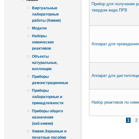
Прибор для получения р
Виртуальные
твердом виде.ПРВ
лабораторные
работы (Химия)
Модели
Наборы
химических
Аппарат для проведения
реактивов
Объекты
натуральные,
коллекции
Аппарат для дистилляци
Приборы
демонстрационные
Приборы
лабораторные и
Набор реактивов по хим
принадлежности
Приборы общего
назначения
Страницы
1
2
(каб.химии)
Химия.Экранные и
печатные пособия