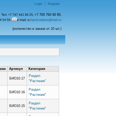
Login
Register
+7 700 760 90 85
Тел:
+7 747 441 60 25,
,
4 54 59,
e-mail: u
chprof-astana@mail.ru
(количество в заказе от 10 шт.)
ние
Артикул
Категория
Раздел
БИО10.17
"Растения"
Раздел
БИО10.16
"Растения"
Раздел
БИО10.15
"Растения"