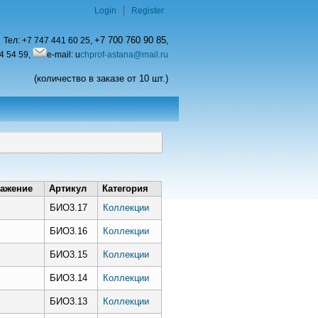
Login
Register
+7 700 760 90 85
Тел:
+7 747 441 60 25,
,
4 54 59,
e-mail: u
chprof-astana@mail.ru
(количество в заказе от 10 шт.)
ажение
Артикул
Категория
БИО3.17
Коллекции
БИО3.16
Коллекции
БИО3.15
Коллекции
БИО3.14
Коллекции
БИО3.13
Коллекции