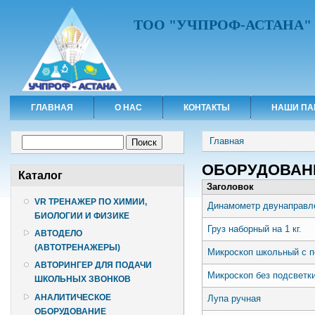
ТОО "УЧПРОФ-АСТАНА"
ГЛАВНАЯ
О НАС
КОНТАКТЫ
НАШИ ПА
Вы здесь
Форма поиска
Главная
Поиск
ОБОРУДОВАН
Каталог
Заголовок
VR ТРЕНАЖЕР ПО ХИМИИ,
Динамометр двунаправл
БИОЛОГИИ И ФИЗИКЕ
Груз наборный на 1 кг.
АВТОДЕЛО
(АВТОТРЕНАЖЕРЫ)
Микроскоп школьный с п
АВТОРИНГЕР ДЛЯ ПОДАЧИ
Микроскоп без подсветк
ШКОЛЬНЫХ ЗВОНКОВ
АНАЛИТИЧЕСКОЕ
Лупа ручная
ОБОРУДОВАНИЕ