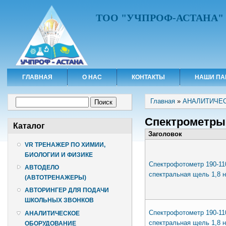
ТОО "УЧПРОФ-АСТАНА"
ГЛАВНАЯ
О НАС
КОНТАКТЫ
НАШИ ПА
Вы здесь
Форма поиска
Главная
»
АНАЛИТИЧЕ
Поиск
Спектрометры
Каталог
Заголовок
VR ТРЕНАЖЕР ПО ХИМИИ,
БИОЛОГИИ И ФИЗИКЕ
Спектрофотометр 190-11
АВТОДЕЛО
спектральная щель 1,8 н
(АВТОТРЕНАЖЕРЫ)
АВТОРИНГЕР ДЛЯ ПОДАЧИ
ШКОЛЬНЫХ ЗВОНКОВ
Спектрофотометр 190-11
АНАЛИТИЧЕСКОЕ
спектральная щель 1,8 н
ОБОРУДОВАНИЕ