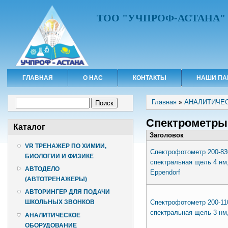
ТОО "УЧПРОФ-АСТАНА"
ГЛАВНАЯ
О НАС
КОНТАКТЫ
НАШИ ПА
Вы здесь
Форма поиска
Главная
»
АНАЛИТИЧЕ
Поиск
Спектрометры
Каталог
Заголовок
VR ТРЕНАЖЕР ПО ХИМИИ,
Спектрофотометр 200-83
БИОЛОГИИ И ФИЗИКЕ
спектральная щель 4 нм,
АВТОДЕЛО
Eppendorf
(АВТОТРЕНАЖЕРЫ)
АВТОРИНГЕР ДЛЯ ПОДАЧИ
Спектрофотометр 200-11
ШКОЛЬНЫХ ЗВОНКОВ
спектральная щель 3 нм
АНАЛИТИЧЕСКОЕ
ОБОРУДОВАНИЕ