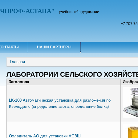
УЧПРОФ-АСТАНА"
учебное оборудование
+7 707 75
КОНТАКТЫ
НАШИ ПАРТНЕРЫ
Вы здесь
Главная
ЛАБОРАТОРИИ СЕЛЬСКОГО ХОЗЯЙСТ
Заголовок
Изобра
LK-100 Автоматическая установка для разложения по
Кьельдалю (определение азота, определение белка)
Охладитель АО для установки АСЭШ