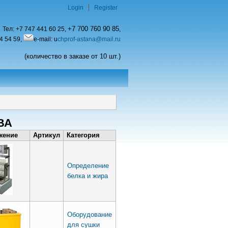
Login
Register
+7 700 760 90 85
Тел:
+7 747 441 60 25,
,
4 54 59,
e-mail: u
chprof-astana@mail.ru
(количество в заказе от 10 шт.)
ВА
жение
Артикул
Категория
Определение
белка и жира
Оборудование
для сушки