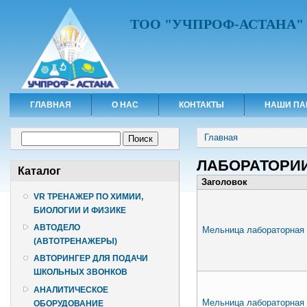
ТОО "УЧПРОФ-АСТАНА"
ГЛАВНАЯ
О НАС
КОНТАКТЫ
НАШИ ПА
Вы здесь
Форма поиска
Главная
Поиск
ЛАБОРАТОРИИ
Каталог
Заголовок
VR ТРЕНАЖЕР ПО ХИМИИ,
БИОЛОГИИ И ФИЗИКЕ
АВТОДЕЛО
Мельница лабораторная
(АВТОТРЕНАЖЕРЫ)
АВТОРИНГЕР ДЛЯ ПОДАЧИ
ШКОЛЬНЫХ ЗВОНКОВ
АНАЛИТИЧЕСКОЕ
Мельница лабораторна
ОБОРУДОВАНИЕ