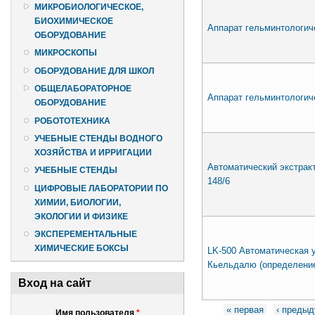
МИКРОБИОЛОГИЧЕСКОЕ,
БИОХИМИЧЕСКОЕ
Аппарат гельминтологич
ОБОРУДОВАНИЕ
МИКРОСКОПЫ
ОБОРУДОВАНИЕ ДЛЯ ШКОЛ
ОБЩЕЛАБОРАТОРНОЕ
Аппарат гельминтологиче
ОБОРУДОВАНИЕ
РОБОТОТЕХНИКА
УЧЕБНЫЕ СТЕНДЫ ВОДНОГО
ХОЗЯЙСТВА И ИРРИГАЦИИ
Автоматический экстрак
УЧЕБНЫЕ СТЕНДЫ
148/6
ЦИФРОВЫЕ ЛАБОРАТОРИИ ПО
ХИМИИ, БИОЛОГИИ,
ЭКОЛОГИИ И ФИЗИКЕ
ЭКСПЕРЕМЕНТАЛЬНЫЕ
ХИМИЧЕСКИЕ БОКСЫ
LK-500 Автоматическая у
Кьельдалю (определение
Вход на сайт
Страницы
« первая
‹ преды
Имя пользователя
*