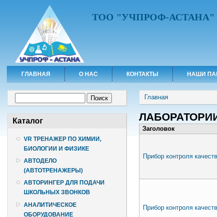
ТОО "УЧПРОФ-АСТАНА"
ГЛАВНАЯ
О НАС
КОНТАКТЫ
НАШИ ПА
Вы здесь
Форма поиска
Главная
Поиск
ЛАБОРАТОРИИ
Каталог
Заголовок
VR ТРЕНАЖЕР ПО ХИМИИ,
БИОЛОГИИ И ФИЗИКЕ
Прибор контроля качест
АВТОДЕЛО
(АВТОТРЕНАЖЕРЫ)
АВТОРИНГЕР ДЛЯ ПОДАЧИ
ШКОЛЬНЫХ ЗВОНКОВ
АНАЛИТИЧЕСКОЕ
Прибор контроля качест
ОБОРУДОВАНИЕ